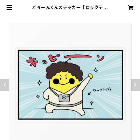
どぅーんくんステッカー 【ロックテイ
スト】 #0 | DOOONストア→